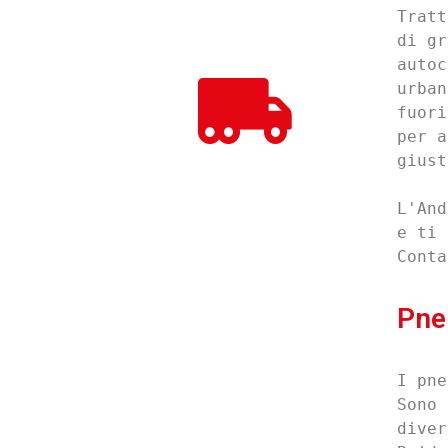
Tratt
di gr
autoc
urban
fuori
per a
giust
L'And
e ti 
Conta
Pne
I pne
Sono 
diver