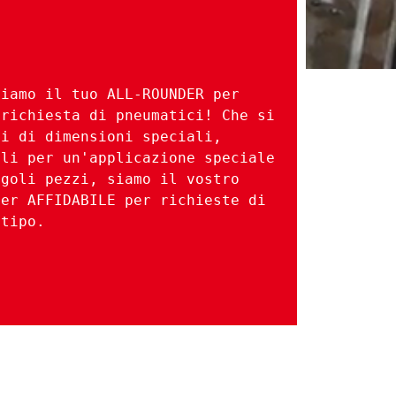
iamo il tuo ALL-ROUNDER per 
richiesta di pneumatici! Che si 
i di dimensioni speciali, 
li per un'applicazione speciale 
goli pezzi, siamo il vostro 
er AFFIDABILE per richieste di 
 tipo.