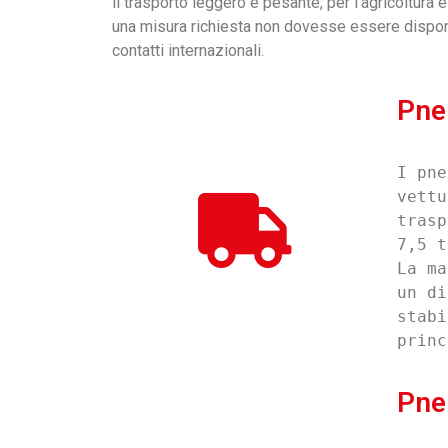
il trasporto leggero e pesante, per l’agricoltura 
una misura richiesta non dovesse essere disponib
contatti internazionali.
Pne
I pne
vettu
trasp
7,5 t
La ma
un di
stabi
princ
Pne