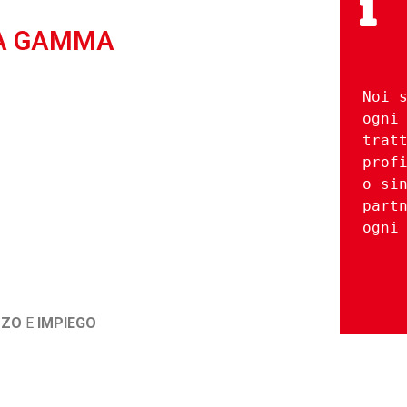
A GAMMA
Noi s
ogni 
tratt
profi
o sin
partn
ogni
ZZO
E
IMPIEGO